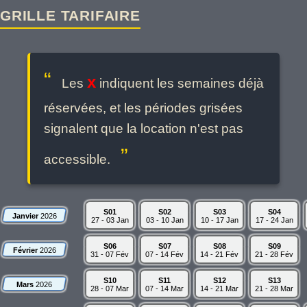
GRILLE TARIFAIRE
x
Les
indiquent les semaines déjà
réservées, et les périodes grisées
signalent que la location n'est pas
accessible.
S01
S02
S03
S04
Janvier
2026
27 - 03 Jan
03 - 10 Jan
10 - 17 Jan
17 - 24 Jan
S06
S07
S08
S09
Février
2026
31 - 07 Fév
07 - 14 Fév
14 - 21 Fév
21 - 28 Fév
S10
S11
S12
S13
Mars
2026
28 - 07 Mar
07 - 14 Mar
14 - 21 Mar
21 - 28 Mar