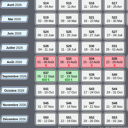
S14
S15
S16
S17
Avril
2026
28 - 04 Avr
04 - 11 Avr
11 - 18 Avr
18 - 25 Avr
S19
S20
S21
S22
Mai
2026
02 - 09 Mai
09 - 16 Mai
16 - 23 Mai
23 - 30 Mai
S24
S25
S26
S27
Juin
2026
06 - 13 Juin
13 - 20 Juin
20 - 27 Juin
27 - 04 Juil
S28
S29
S30
S31
Juillet
2026
04 - 11 Juil
11 - 18 Juil
18 - 25 Juil
25 - 01 Août
S32
S33
S34
S35
Août
2026
01 - 08 Août
08 - 15 Août
15 - 22 Août
22 - 29 Août
X
X
X
X
S37
S38
S39
S40
Septembre
2026
05 - 12 Sept
12 - 19 Sept
19 - 26 Sept
26 - 03 Oct
650 €
650 €
S41
S42
S43
S44
Octobre
2026
03 - 10 Oct
10 - 17 Oct
17 - 24 Oct
24 - 31 Oct
S45
S46
S47
S48
Novembre
2026
31 - 07 Nov
07 - 14 Nov
14 - 21 Nov
21 - 28 Nov
S50
S51
S52
S53
Décembre
2026
05 - 12 Déc
12 - 19 Déc
19 - 26 Déc
26 - 02 Jan