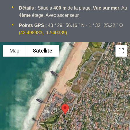
Détails :
Situé à
400 m
de la plage.
Vue sur mer
. Au
4ème
étage. Avec ascenseur.
Points GPS :
43 ° 29 ' 56.16 '' N - 1 ° 32 ' 25.22 '' O
(43.498933, -1.540339)
Map
Satellite