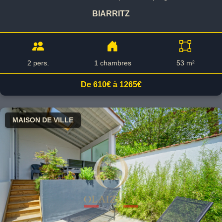
BIARRITZ
2 pers.
1 chambres
53 m²
De 610€ à 1265€
MAISON DE VILLE