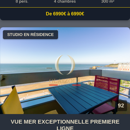
8 pers.
4 chambres
300 m²
De 6990€ à 6990€
STUDIO EN RÉSIDENCE
92
VUE MER EXCEPTIONNELLE PREMIERE
LIGNE