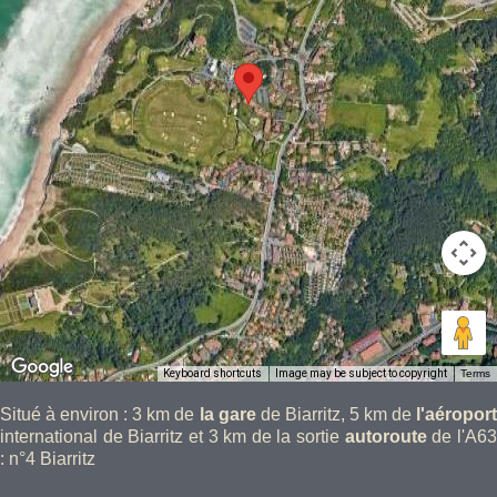
Keyboard shortcuts
Image may be subject to copyright
Terms
Situé à environ : 3 km de
la gare
de Biarritz, 5 km de
l'aéropor
international de Biarritz et 3 km de la sortie
autoroute
de l'A6
: n°4 Biarritz