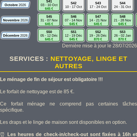
S41
S42
S43
S44
Octobre
2026
03 - 10 Oct
10 - 17 Oct
17 - 24 Oct
24 - 31 Oct
645 €
S45
S46
S47
S48
Novembre
2026
31 - 07 Nov
07 - 14 Nov
14 - 21 Nov
21 - 28 Nov
645 €
645 €
645 €
645 €
S50
S51
S52
S53
Décembre
2026
05 - 12 Déc
12 - 19 Déc
19 - 26 Déc
26 - 02 Jan
645 €
645 €
870 €
870 €
Dernière mise à jour le 28/07/2026
SERVICES :
NETTOYAGE, LINGE ET
AUTRES
Le ménage de fin de séjour est obligatoire !!!
Le forfait de nettoyage est de 85 €.
Ce forfait ménage ne comprend pas certaines tâches
spécifique.
Les draps et le linge de maison sont disponibles en option.
⏰
Les heures de check-in/check-out sont fixées à 16h e