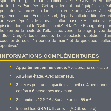
splendeur du golf d'Ilbarritz, l'immensité de l'Océan et en toile
de fond les Pyrénées. Cet appartement tout équipé est idéal
pour des vacances en famille ou entre amis. Accès à pied
également pour : Ecole de surf, départs ballades littorales et
adresses réputées de la beach culture basque. Au choix : votre
piscine, dominant le "Golf d'Ilbarritz" et la Côte Espagnole pour
horizon ou la houle de l'atlantique, voire... la plage privée du
"Blue Cargo", toute proche. Le spectacle quotidien d'un
coucher de soleil "à portée de main" et de quelques "bulles
apéritives".
INFORMATIONS COMPLÉMENTAIRES
Appartement en résidence
. Avec piscine collective
Au
2ème
étage. Avec ascenseur.
3
pièces pour une capacité d'accueil de
4
personnes
confort à
6
personnes maximum.
2
chambres /
2
SDB / Surface au sol
55 m²
.
Internet fixe
GRATUIT
, en wifi (ADSL ou fibre).