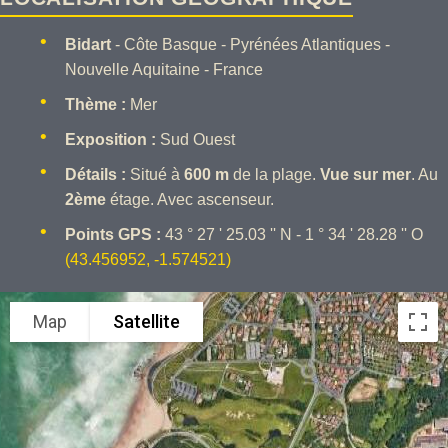
Bidart
- Côte Basque - Pyrénées Atlantiques -
Nouvelle Aquitaine - France
Thème :
Mer
Exposition :
Sud Ouest
Détails :
Situé à
600 m
de la plage.
Vue sur mer
. Au
2ème
étage. Avec ascenseur.
Points GPS :
43 ° 27 ' 25.03 '' N - 1 ° 34 ' 28.28 '' O
(43.456952, -1.574521)
Map
Satellite