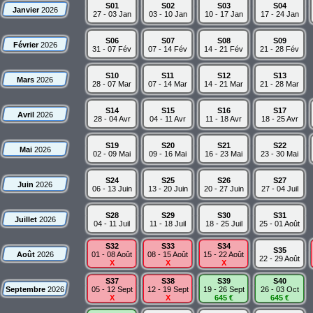
S01
S02
S03
S04
Janvier
2026
27 - 03 Jan
03 - 10 Jan
10 - 17 Jan
17 - 24 Jan
S06
S07
S08
S09
Février
2026
31 - 07 Fév
07 - 14 Fév
14 - 21 Fév
21 - 28 Fév
S10
S11
S12
S13
Mars
2026
28 - 07 Mar
07 - 14 Mar
14 - 21 Mar
21 - 28 Mar
S14
S15
S16
S17
Avril
2026
28 - 04 Avr
04 - 11 Avr
11 - 18 Avr
18 - 25 Avr
S19
S20
S21
S22
Mai
2026
02 - 09 Mai
09 - 16 Mai
16 - 23 Mai
23 - 30 Mai
S24
S25
S26
S27
Juin
2026
06 - 13 Juin
13 - 20 Juin
20 - 27 Juin
27 - 04 Juil
S28
S29
S30
S31
Juillet
2026
04 - 11 Juil
11 - 18 Juil
18 - 25 Juil
25 - 01 Août
S32
S33
S34
S35
Août
2026
01 - 08 Août
08 - 15 Août
15 - 22 Août
22 - 29 Août
X
X
X
S37
S38
S39
S40
Septembre
2026
05 - 12 Sept
12 - 19 Sept
19 - 26 Sept
26 - 03 Oct
X
X
645 €
645 €